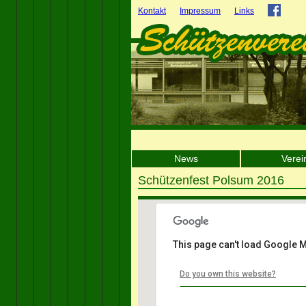
Kontakt
Impressum
Links
News
Verei
Schützenfest Polsum 2016
This page can't load Google M
Do you own this website?
Festplatz Schützen
Polsumer Straße
45768 Marl