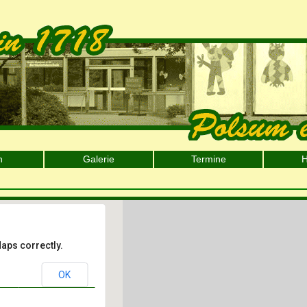
n
Galerie
Termine
H
aps correctly.
OK
fest 2014